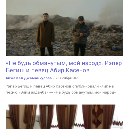
«Не будь обманутым, мой народ». Рэпер
Бегиш и певец Абир Касенов...
Айжамал Джаманкулова
-
23 ноября 2020
Рэпер Бегиш и певец Абир Касенов опубликовали клип на
песню «Элим алданба» — «Не будь обманутым, мой народ».