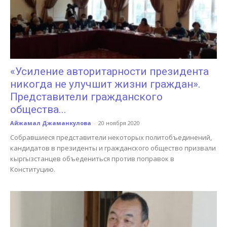
«Усиление авторитарности президента
никогда не улучшит жизни граждан».
Представители гражданского
общества...
Айжамал Джаманкулова
-
20 ноября 2020
Собравшиеся представители некоторых политобъединений,
кандидатов в президенты и гражданского общество призвали
кыргызстанцев объедениться против поправок в
Конституцию.