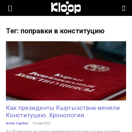
KLOOP.KG
Тег: поправки в конституцию
—
Новости
Кыргызстана
Как президенты Кыргызстана меняли
Конституцию. Хронология
Aidai Irgebai
-
05 мая 2022
За 25-летнюю историю независимого Кыргызстана страной