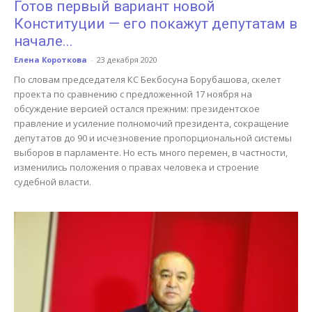
Готов первый вариант новой
Конституции — его покажут депутатам в
начале...
Елена Короткова
-
23 декабря 2020
По словам председателя КС Бекбосуна Борубашова, скелет
проекта по сравнению с предложенной 17 ноября на
обсуждение версией остался прежним: президентское
правление и усиление полномочий президента, сокращение
депутатов до 90 и исчезновение пропорциональной системы
выборов в парламенте. Но есть много перемен, в частности,
изменились положения о правах человека и строение
судебной власти.