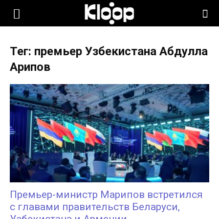
KLOOP.KG
Тег: премьер Узбекистана Абдулла
—
Арипов
Новости
Кыргызстана
Премьер-министр Марипов встретился
с главами правительств Беларуси,