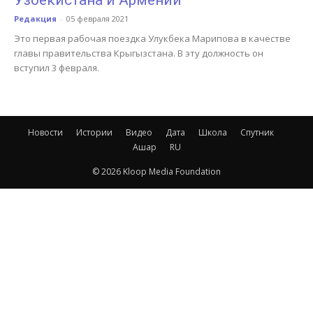
Узбекистана и Армении
Редакция
-
05 февраля 2021
Это первая рабочая поездка Улукбека Марипова в качестве
главы правительства Крыгызстана. В эту должность он
вступил 3 февраля.
Новости
Истории
Видео
Дата
Школа
Спутник
Ашар
RU
© 2026 Kloop Media Foundation