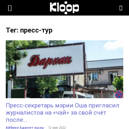
KLOOP.KG
Тег: пресс-тур
—
Новости
Кыргызстана
Пресс-секретарь мэрии Оша пригласил
журналистов на «чай» за свой счёт
после...
Айбике Адилет кызы
-
12 мая 2022