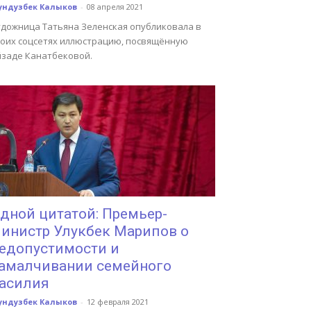
ундузбек Калыков
-
08 апреля 2021
удожница Татьяна Зеленская опубликовала в
воих соцсетях иллюстрацию, посвящённую
йзаде Канатбековой.
дной цитатой: Премьер-
инистр Улукбек Марипов о
едопустимости и
амалчивании семейного
асилия
ундузбек Калыков
-
12 февраля 2021