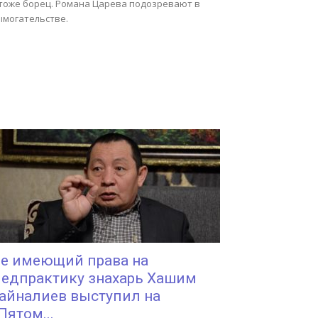
 тоже борец. Романа Царева подозревают в
ымогательстве.
е имеющий права на
едпрактику знахарь Хашим
айналиев выступил на
Пятом...