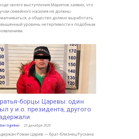
ходе своего выступления Марипов заявил, что
лучаи семейного насилия не должны
амалчиваться, а общество должно выработать
овышенный уровень нетерпимости к подобным
роявлениям.
ратья-борцы Царевы: один
ыл у и.о. президента, другого
адержали
dai Irgebai
-
23 декабря 2020
адержан Роман Царев — брат-близнец Руслана