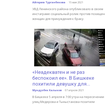
Айгерим Турганбекова
-
15 мая 2021
УВД Ленинского района опубликовало в своем
инстаграме социальный ролик против похищен
женщин для принуждения к браку.
«Неадекватен и не раз
беспокоил ее». В Бишкеке
похитили девушку для...
Мундузбек Калыков
-
07 апреля 2021
В Бишкеке 5 апреля в 7:00 утра на пересечении
улиц Медерова и Тыныстанова похитили