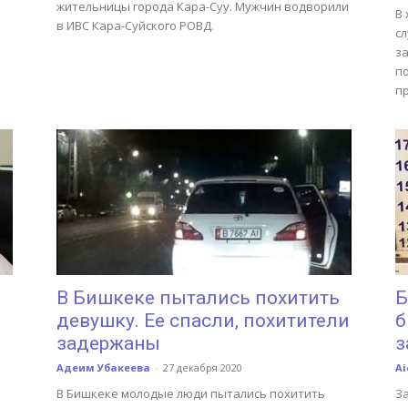
жительницы города Кара-Суу. Мужчин водворили
В 
в ИВС Кара-Суйского РОВД.
с
з
п
п
В Бишкеке пытались похитить
Б
девушку. Ее спасли, похитители
б
задержаны
з
Адеим Убакеева
-
27 декабря 2020
Ai
В Бишкеке молодые люди пытались похитить
З