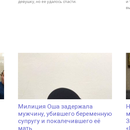
девушку, но ее удалось спасти.
и
в
Милиция Оша задержала
Н
мужчину, убившего беременную
м
супругу и покалечившего её
З
мать
«