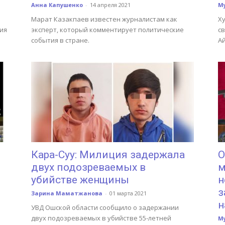
Анна Капушенко
-
14 апреля 2021
М
Марат Казакпаев известен журналистам как
Х
ия
эксперт, который комментирует политические
с
события в стране.
А
Кара-Суу: Милиция задержала
О
двух подозреваемых в
м
убийстве женщины
н
з
Зарина Маматжанова
-
01 марта 2021
н
УВД Ошской области сообщило о задержании
двух подозреваемых в убийстве 55-летней
М