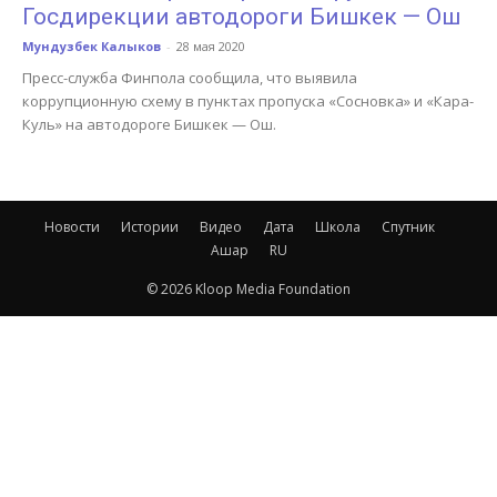
Госдирекции автодороги Бишкек — Ош
Мундузбек Калыков
-
28 мая 2020
Пресс-служба Финпола сообщила, что выявила
коррупционную схему в пунктах пропуска «Сосновка» и «Кара-
Куль» на автодороге Бишкек — Ош.
Новости
Истории
Видео
Дата
Школа
Спутник
Ашар
RU
© 2026 Kloop Media Foundation