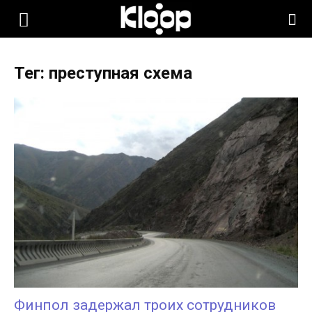
KLOOP.KG
Тег: преступная схема
—
Новости
Кыргызстана
Финпол задержал троих сотрудников