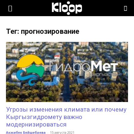
KLOOP.KG
Тег: прогнозирование
—
Новости
Кыргызстана
Угрозы изменения климата или почему
Кыргызгидромету важно
модернизироваться
Акжибек Бейшебаева
-
15 августа 2021