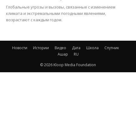
Глобальные угрозы и вызовы, связанные с изменением
климата и экстремальными погодными явлениями,
возрастают с каждым годом.
Новости
Истории
Видео
Дата
Школа
Спутник
Ашар
RU
© 2026 Kloop Media Foundation