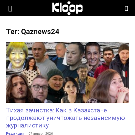
KLOOP.KG
Тег: Qaznews24
—
Новости
Кыргызстана
Тихая зачистка: Как в Казахстане
продолжают уничтожать независимую
журналистику
Редакция
-
07 января 2026