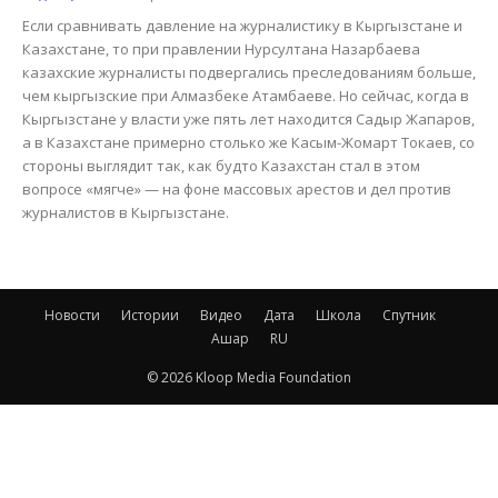
Если сравнивать давление на журналистику в Кыргызстане и
Казахстане, то при правлении Нурсултана Назарбаева
казахские журналисты подвергались преследованиям больше,
чем кыргызские при Алмазбеке Атамбаеве. Но сейчас, когда в
Кыргызстане у власти уже пять лет находится Садыр Жапаров,
а в Казахстане примерно столько же Касым-Жомарт Токаев, со
стороны выглядит так, как будто Казахстан стал в этом
вопросе «мягче» — на фоне массовых арестов и дел против
журналистов в Кыргызстане.
Новости
Истории
Видео
Дата
Школа
Спутник
Ашар
RU
© 2026 Kloop Media Foundation