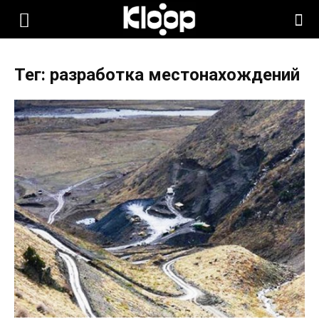
KLOOP.KG
Тег: разработка местонахождений
—
Новости
Кыргызстана