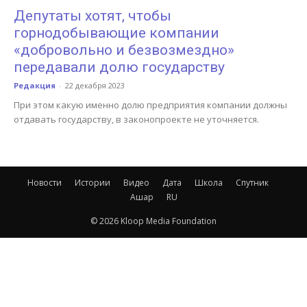
Депутаты хотят, чтобы
горнодобывающие компании
«добровольно и безвозмездно»
передавали долю государству
Редакция
-
22 декабря 2023
При этом какую именно долю предприятия компании должны
отдавать государству, в законопроекте не уточняется.
Новости
Истории
Видео
Дата
Школа
Спутник
Ашар
RU
© 2026 Kloop Media Foundation