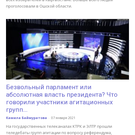
проголосовали в Ошской области.
Безвольный парламент или
абсолютная власть президента? Что
говорили участники агитационных
групп...
Камила Баймуратова
-
07 января 2021
На государственных телеканалах КТРК и ЭЛТР прошли
теледебаты групп агитации по вопросу референдума,