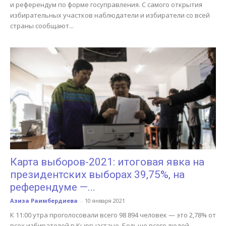
и референдум по форме госуправления. С самого открытия
избирательных участков наблюдатели и избиратели со всей
страны сообщают...
Карта выборов-2021: итоговая явка на
президентских выборах 39,75%, на
референдуме —...
Азиза Раимбердиева
-
10 января 2021
К 11:00 утра проголосовали всего 98 894 человек — это 2,78% от
всех избирателей в Кыргызстане. Больше всего людей