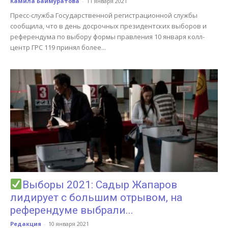
Камила Баймуратова
-
11 января 2021
Пресс-служба Государственной регистрационной службы
сообщила, что в день досрочных президентских выборов и
референдума по выбору формы правления 10 января колл-
центр ГРС 119 принял более...
Выборы 2021: Садыр Жапаров
лидирует с большим отрывом, на
референдуме выбрали...
Редакция
-
10 января 2021