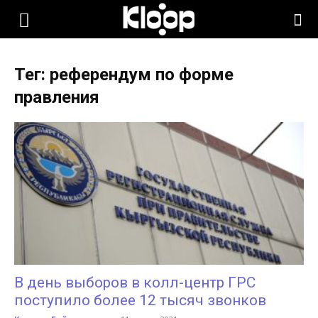
KLOOP.KG
Тег: референдум по форме
—
правления
Новости
Кыргызстана
В день выборов в колл-центр ГРС
поступило более 12 тысяч звонков