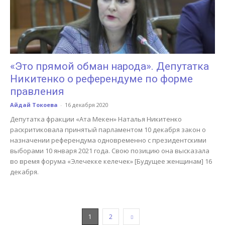
«Это прямой обман народа». Депутатка
Никитенко о референдуме по форме
правления
Айдай Токоева
-
16 декабря 2020
Депутатка фракции «Ата Мекен» Наталья Никитенко
раскритиковала принятый парламентом 10 декабря закон о
назначении референдума одновременно с президентскими
выборами 10 января 2021 года. Свою позицию она высказала
во время форума «Элечекке келечек» [Будущее женщинам] 16
декабря.
1
2