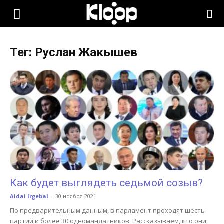
KLOOP.KG
Тег: Руслан Жакышев
—
Новости
Кыргызстана
Как будет выглядеть седьмой созыв?
Aidai Irgebai
-
30 ноября 2021
По предварительным данным, в парламент проходят шесть
партий и более 30 одномандатников. Рассказываем, кто они.