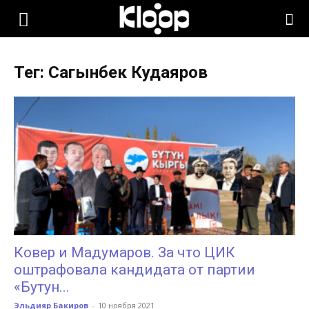
KLOOP.KG
Тег: Сагынбек Кудаяров
—
Новости
Кыргызстана
Ковер и Мадумаров. За что ЦИК
оштрафовала кандидата от партии
«Бутун...
Эльдияр Бакиров
-
10 ноября 2021