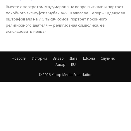
Вместе с портретом Мадумарова на ковре выткали и портрет
покойного экс-муфтия Чубак ажы Жалилова. Теперь Кудаярова
оштрафовали на 7, 5 тысяч сомов: портрет покойного
религиозного деятеля — религиозная символика, ее
использовать нельзя.
Новости
Истории
Видео
Дата
Школа
Спутник
Ашар
RU
© 2026 Kloop Media Foundation