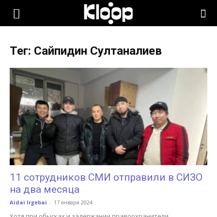
KLOOP.KG
Тег: Сайпидин Султаналиев
—
Новости
Кыргызстана
11 сотрудников СМИ отправили в СИЗО
на два месяца
Aidai Irgebai
-
17 января 2024
Хотя при обысках и задержании правоохранители