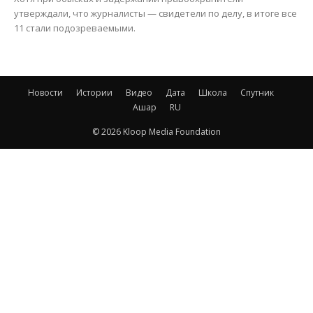
утверждали, что журналисты — свидетели по делу, в итоге все
11 стали подозреваемыми.
Новости
Истории
Видео
Дата
Школа
Спутник
Ашар
RU
© 2026 Kloop Media Foundation