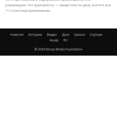
утверждали, что журналисты — свидетели по делу, в итоге все
11 стали подозреваемыми.
Новости
Истории
Видео
Дата
Школа
Спутник
Ашар
RU
© 2026 Kloop Media Foundation