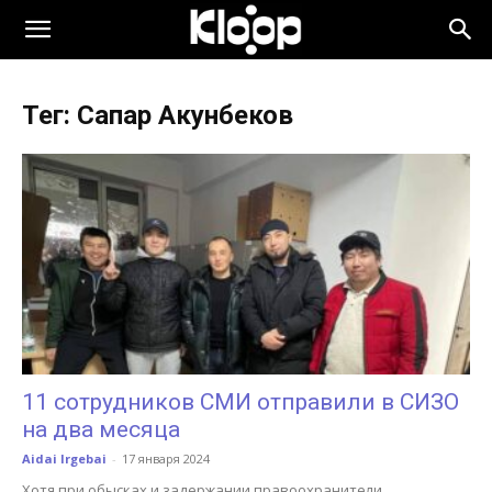
KLOOP.KG
Тег: Сапар Акунбеков
—
Новости
Кыргызстана
11 сотрудников СМИ отправили в СИЗО
на два месяца
Aidai Irgebai
-
17 января 2024
Хотя при обысках и задержании правоохранители