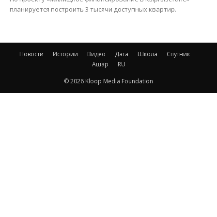
планируется построить 3 тысячи доступных квартир.
Новости
Истории
Видео
Дата
Школа
Спутник
Ашар
RU
© 2026 Kloop Media Foundation