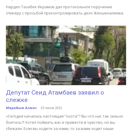
Нардеп Тазабек Икрамов дал протокольное поручение
спикеру с просьбой проконтролировать дело Жекшеналиева.
Депутат Сеид Атамбаев заявил о
слежке
Мирайым Алмас
-
03 июня 2022
«Сегодня началась настоящая “охота”? Вы что нас так сильно
боитесь?! Хотел поймать вас и привести в чувство, но вы
сбежали. Если вы ходите за нами, то за вами ходят наши