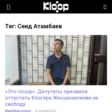
KLOOP.KG
Тег: Сеид Атамбаев
—
Новости
Кыргызстана
«Это позор». Депутаты призвали
отпустить блогера Жекшеналиева на
свободу
Мирайым Алмас
-
12 октября 2022