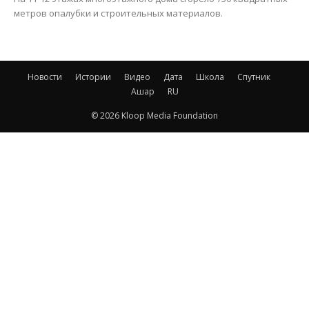
метров опалубки и строительных материалов.
Новости
Истории
Видео
Дата
Школа
Спутник
Ашар
RU
© 2026 Kloop Media Foundation