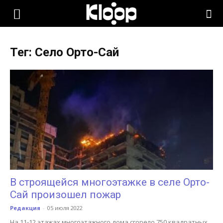
KLOOP.KG
Тег: Село Орто-Сай
—
Новости
Кыргызстана
В строящейся многоэтажке в селе Орто-
Сай произошел пожар
Редакция
-
05 июля 2022
На 11-12 этажах многоэтажного дома сгорело 750 квадратных