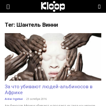
KLOOP.KG
Тег: Шантель Винни
—
Новости
Кыргызстана
За что убивают людей-альбиносов в
Африке
Aidai Irgebai
-
23 октября 2016
Альбиносов Африки убивают и продают их тела на черном