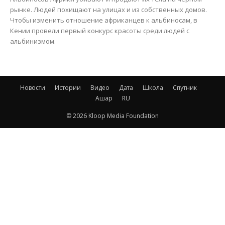
рынке. Людей похищают на улицах и из собственных домов.
Чтобы изменить отношение африканцев к альбиносам, в
Кении провели первый конкурс красоты среди людей с
альбинизмом.
Новости
Истории
Видео
Дата
Школа
Спутник
Ашар
RU
© 2026 Kloop Media Foundation