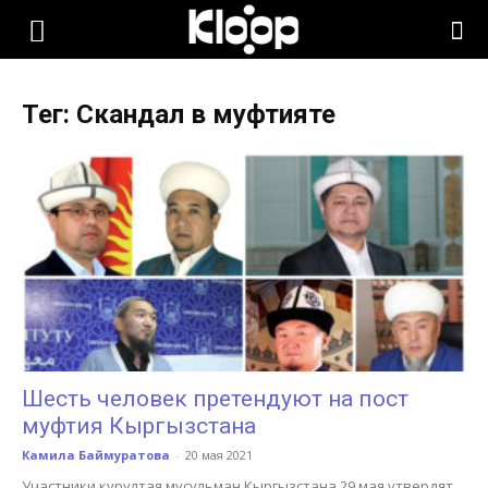
KLOOP.KG
Тег: Скандал в муфтияте
—
Новости
Кыргызстана
Шесть человек претендуют на пост
муфтия Кыргызстана
Камила Баймуратова
-
20 мая 2021
Участники курултая мусульман Кыргызстана 29 мая утвердят