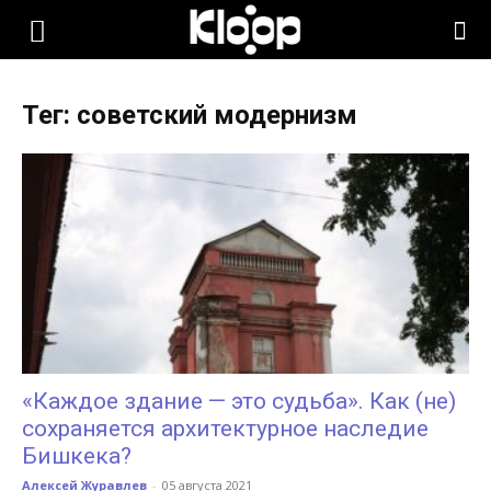
KLOOP.KG
Тег: советский модернизм
—
Новости
Кыргызстана
«Каждое здание — это судьба». Как (не)
сохраняется архитектурное наследие
Бишкека?
Алексей Журавлев
-
05 августа 2021