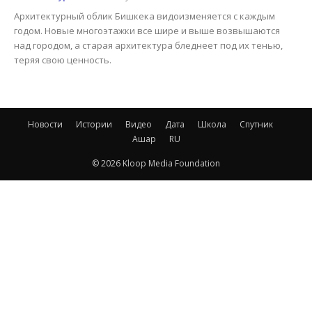
Архитектурный облик Бишкека видоизменяется с каждым
годом. Новые многоэтажки все шире и выше возвышаются
над городом, а старая архитектура бледнеет под их тенью,
теряя свою ценность.
Новости
Истории
Видео
Дата
Школа
Спутник
Ашар
RU
© 2026 Kloop Media Foundation