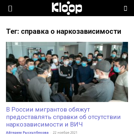
KLOOP.KG
Тег: справка о наркозависимости
—
Новости
Кыргызстана
В России мигрантов обяжут
предоставлять справки об отсутствии
наркозависимости и ВИЧ
Айгерим Рыскулбекова
-
22 ноября 2021