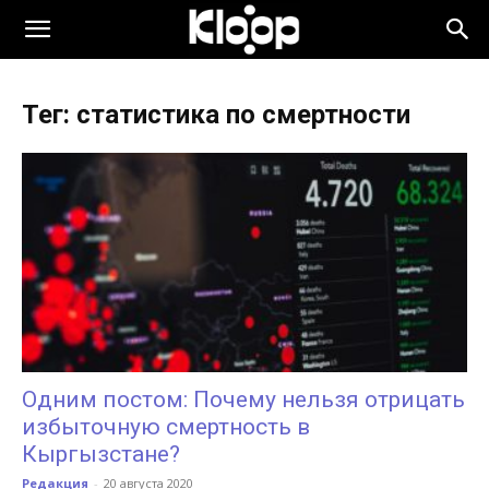
KLOOP.KG
Тег: статистика по смертности
—
Новости
Кыргызстана
Одним постом: Почему нельзя отрицать
избыточную смертность в
Кыргызстане?
Редакция
-
20 августа 2020