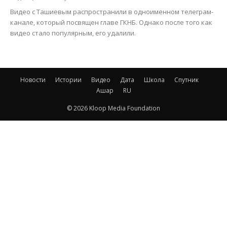
Видео с Ташиевым распространили в одноименном телеграм-
канале, который посвящен главе ГКНБ. Однако после того как
видео стало популярным, его удалили.
Новости
Истории
Видео
Дата
Школа
Спутник
Ашар
RU
© 2026 Kloop Media Foundation