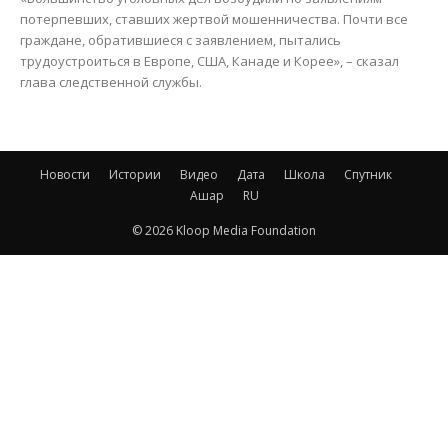
потерпевших, ставших жертвой мошенничества. Почти все
граждане, обратившиеся с заявлением, пытались
трудоустроиться в Европе, США, Канаде и Корее», – сказал
глава следственной службы.
Новости
Истории
Видео
Дата
Школа
Спутник
Ашар
RU
© 2026 Kloop Media Foundation