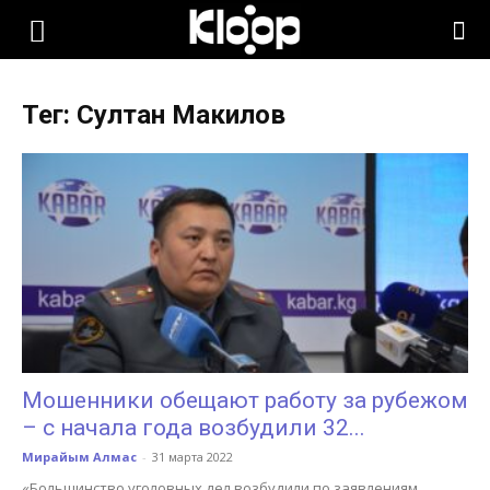
KLOOP.KG
Тег: Султан Макилов
—
Новости
Кыргызстана
Мошенники обещают работу за рубежом
– с начала года возбудили 32...
Мирайым Алмас
-
31 марта 2022
«Большинство уголовных дел возбудили по заявлениям