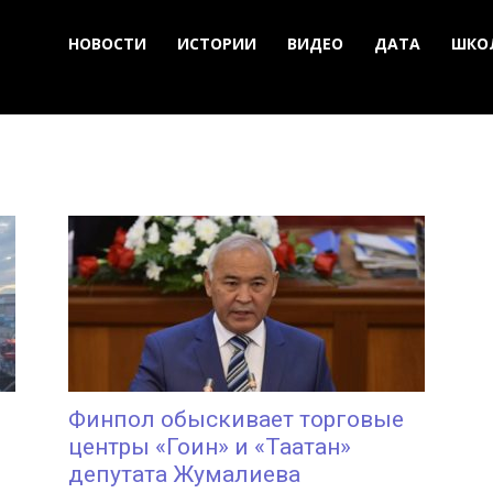
НОВОСТИ
ИСТОРИИ
ВИДЕО
ДАТА
ШКО
Финпол обыскивает торговые
центры «Гоин» и «Таатан»
депутата Жумалиева