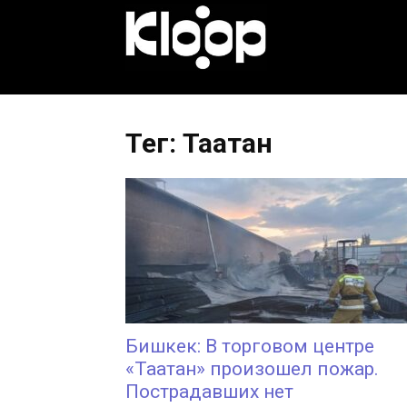
KLOOP.KG
—
Тег: Таатан
Новости
Кыргызстана
Бишкек: В торговом центре
«Таатан» произошел пожар.
Пострадавших нет