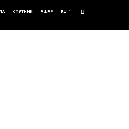
ЛА
СПУТНИК
АШАР
RU