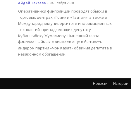
Айдай Токоева
-
04 ноября 2020
Оперативники финполиции проводят обыски в
торговых центрах «Гоин» и «Таатан», а также в
Международном университете информационных
технологий, принадлежащих депутату
Кубанычбеку Жумалиеву. Нынешний глава
финпола Сыймык Жапыкеев еще в бытность
лидером партии «Чон Казат» обвинил депутата в
незаконном обогащении.
Новости
Истории