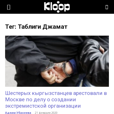
KLOOP.KG
Тег: Таблиги Джамат
—
Новости
Кыргызстана
Шестерых кыргызстанцев арестовали в
Москве по делу о создании
экстремистской организации
Адеим Убакеева
-
21 февраля 2020