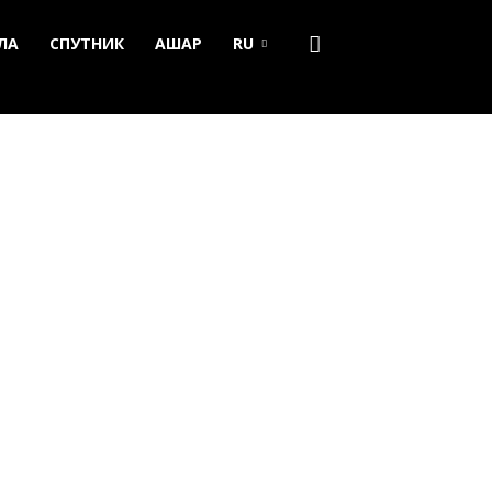
ЛА
СПУТНИК
АШАР
RU