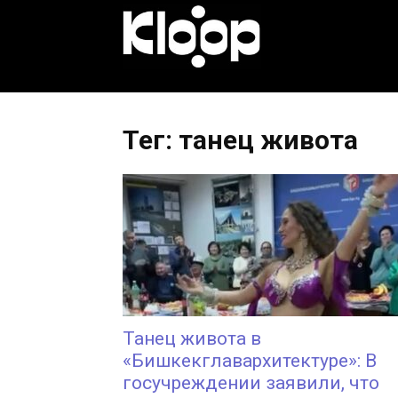
KLOOP.KG
—
Тег: танец живота
Новости
Кыргызстана
Танец живота в
«Бишкекглавархитектуре»: В
госучреждении заявили, что