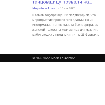
танцовщицу позвали на...
Мирайым Алмас
-
16 мая 2022
В самом госучреждении подтвердили, что
мероприятие прошло в их здании. По их
информации, танец живота был сюрпризом
женской половины коллектива для мужчин,
работающих в предприятии, на 23 февраля.
© 2026 Kloop Media Foundation