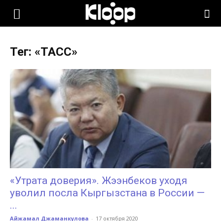
KLOOP.KG
Тег: «ТАСС»
—
Новости
Кыргызстана
«Утрата доверия». Жээнбеков уходя
уволил посла Кыргызстана в России —
...
Айжамал Джаманкулова
-
17 октября 2020