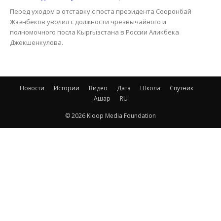
Перед уходом в отставку с поста президента Сооронбай
Жээнбеков уволил с должности чрезвычайного и
полномочного посла Кыргызстана в России Аликбека
Джекшенкулова.
Новости
Истории
Видео
Дата
Школа
Спутник
Ашар
RU
© 2026 Kloop Media Foundation