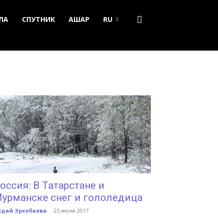
ЛА
СПУТНИК
АШАР
RU
оссия: В Татарстане и
урманске снег и гололедица
йдай Эркебаева
-
25 июня 2017