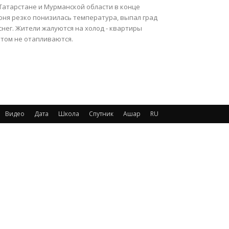
 Татарстане и Мурманской области в конце
юня резко понизилась температура, выпал град
снег. Жители жалуются на холод - квартиры
етом не отапливаются.
Видео
Дата
Школа
Спутник
Ашар
RU