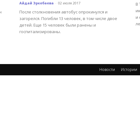
Айдай Эркебаева
-
02 июля 2017
В
и
н
После столкновения автобус опрокинулся и
и 
загорелся. Погибли 13 человек, в том числе двое
л
детей. Еще 15 человек были ранены и
госпитализированы.
Новости
Истории