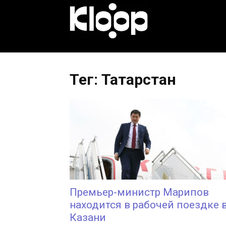
KLOOP.KG
—
Тег: Татарстан
Новости
Кыргызстана
Премьер-министр Марипов
находится в рабочей поездке 
Казани