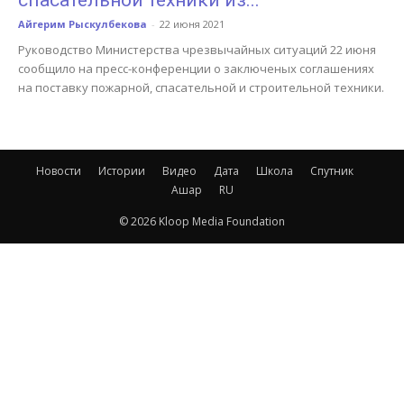
спасательной техники из...
Айгерим Рыскулбекова
-
22 июня 2021
Руководство Министерства чрезвычайных ситуаций 22 июня
сообщило на пресс-конференции о заключеных соглашениях
на поставку пожарной, спасательной и строительной техники.
Новости
Истории
Видео
Дата
Школа
Спутник
Ашар
RU
© 2026 Kloop Media Foundation