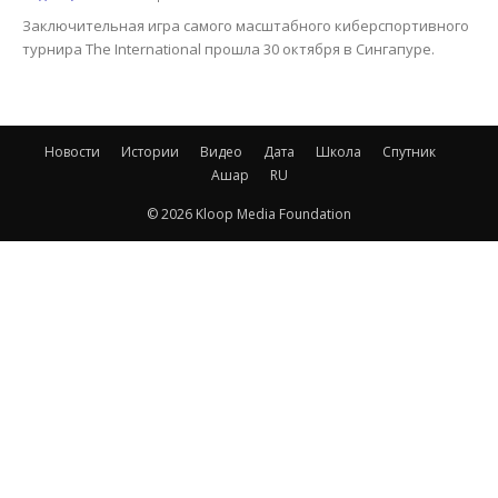
Заключительная игра самого масштабного киберспортивного
турнира The International прошла 30 октября в Сингапуре.
Новости
Истории
Видео
Дата
Школа
Спутник
Ашар
RU
© 2026 Kloop Media Foundation