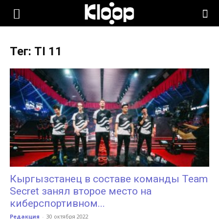
KLOOP.KG
Тег: TI 11
—
Новости
Кыргызстана
Кыргызстанец в составе команды Team
Secret занял второе место на
киберспортивном...
Редакция
-
30 октября 2022