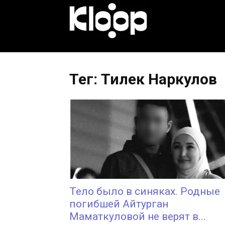
KLOOP.KG
—
Тег: Тилек Наркулов
Новости
Кыргызстана
Тело было в синяках. Родные
погибшей Айтурган
Маматкуловой не верят в...