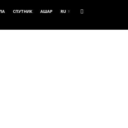
ЛА
СПУТНИК
АШАР
RU