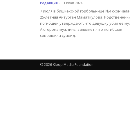
Редакция
-
11 июля 2024
7 июля в бишкекской горбольнице №4 скончала
25-летняя Айтурган Маматкулова. Родственник
погибшей утверждают, что девушку убил ее му
А сторона мужчины заявляет, что погибшая
совершила суицид.
© 2026 Kloop Media Foundation