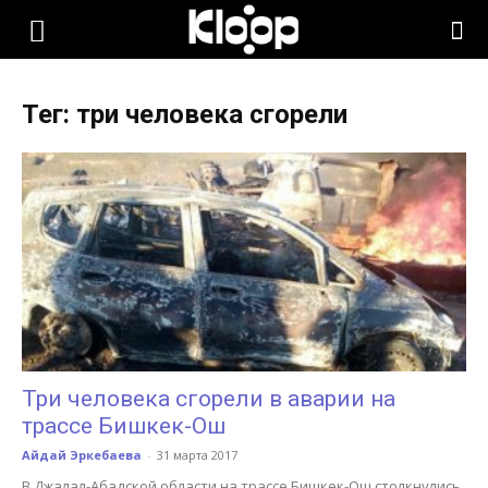
KLOOP.KG
Тег: три человека сгорели
—
Новости
Кыргызстана
Три человека сгорели в аварии на
трассе Бишкек-Ош
Айдай Эркебаева
-
31 марта 2017
В Джалал-Абадской области на трассе Бишкек-Ош столкнулись