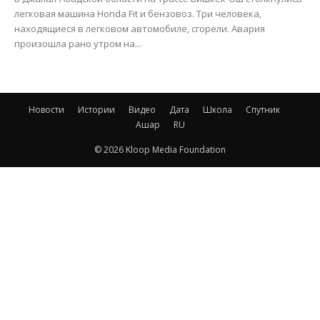
легковая машина Honda Fit и бензовоз. Три человека,
находящиеся в легковом автомобиле, сгорели. Авария
произошла рано утром на...
Новости
Истории
Видео
Дата
Школа
Спутник
Ашар
RU
© 2026 Kloop Media Foundation