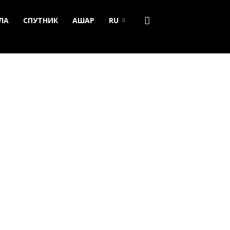
ЛА
СПУТНИК
АШАР
RU