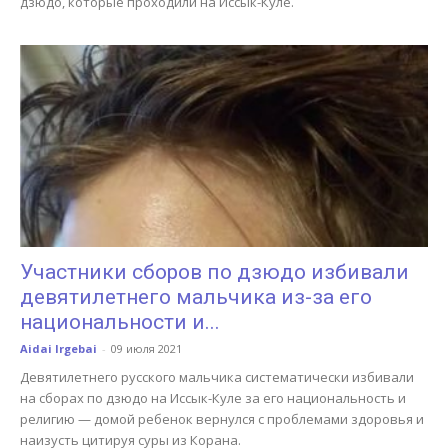
дзюдо, которые проходили на Иссык-Куле.
Участники сборов по дзюдо избивали
девятилетнего мальчика из-за его
национальности и...
Aidai Irgebai
-
09 июля 2021
Девятилетнего русского мальчика систематически избивали
на сборах по дзюдо на Иссык-Куле за его национальность и
религию — домой ребенок вернулся с проблемами здоровья и
наизусть цитируя суры из Корана.