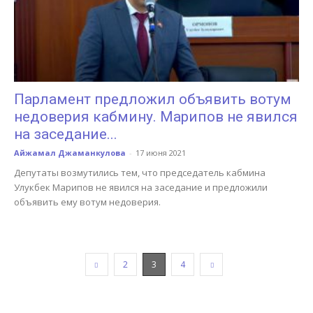
Парламент предложил объявить вотум
недоверия кабмину. Марипов не явился
на заседание...
Айжамал Джаманкулова
-
17 июня 2021
Депутаты возмутились тем, что председатель кабмина
Улукбек Марипов не явился на заседание и предложили
объявить ему вотум недоверия.
2
3
4