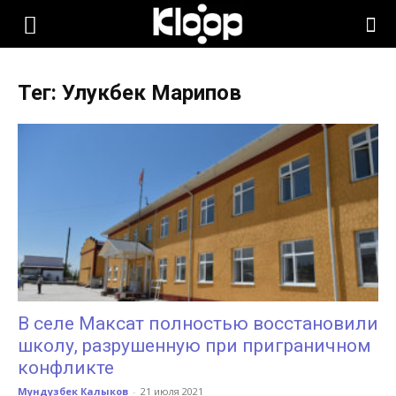
KLOOP.KG
Тег: Улукбек Марипов
—
Новости
Кыргызстана
В селе Максат полностью восстановили
школу, разрушенную при приграничном
конфликте
Мундузбек Калыков
-
21 июля 2021