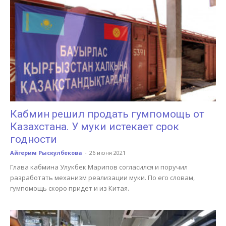
Кабмин решил продать гумпомощь от
Казахстана. У муки истекает срок
годности
Айгерим Рыскулбекова
-
26 июня 2021
Глава кабмина Улукбек Марипов согласился и поручил
разработать механизм реализации муки. По его словам,
гумпомощь скоро придет и из Китая.