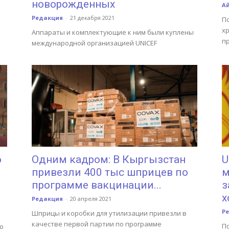
новорожденных
А
Редакция
-
21 декабря 2021
П
хр
Аппараты и комплектующие к ним были куплены
пр
международной организацией UNICEF
о
Одним кадром: В Кыргызстан
U
привезли 400 тыс шприцев по
м
программе вакцинации...
з
х
Редакция
-
20 апреля 2021
Р
Шприцы и коробки для утилизации привезли в
качестве первой партии по программе
По
то