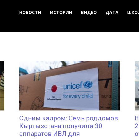
НОВОСТИ
ИСТОРИИ
ВИДЕО
ДАТА
ШКО
Одним кадром: Семь роддомов
В
Кыргызстана получили 30
2
аппаратов ИВЛ для
о