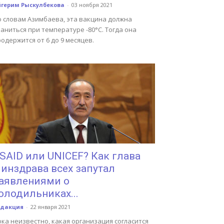
йгерим Рыскулбекова
-
03 ноября 2021
о словам Азимбаева, эта вакцина должна
аниться при температуре -80°C. Тогда она
одержится от 6 до 9 месяцев.
SAID или UNICEF? Как глава
инздрава всех запутал
аявлениями о
олодильниках...
едакция
-
22 января 2021
ка неизвестно, какая организация согласится