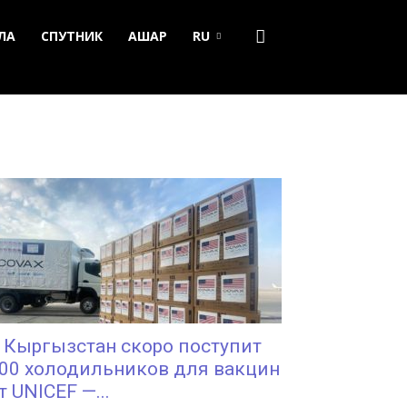
ЛА
СПУТНИК
АШАР
RU
 Кыргызстан скоро поступит
00 холодильников для вакцин
т UNICEF —...