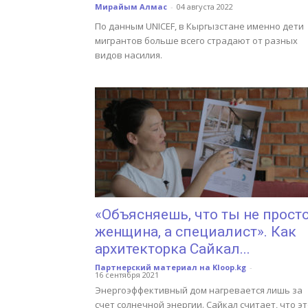
Мирайым Алмас
-
04 августа 2022
По данным UNICEF, в Кыргызстане именно дети
мигрантов больше всего страдают от разных
видов насилия.
«Объясняешь, что ты не прост
женщина, а специалист». Как
архитекторка Сайкал...
Партнерский материал на Kloop.kg
-
16 сентября 2021
Энергоэффективный дом нагревается лишь за
счет солнечной энергии. Сайкал считает, что э