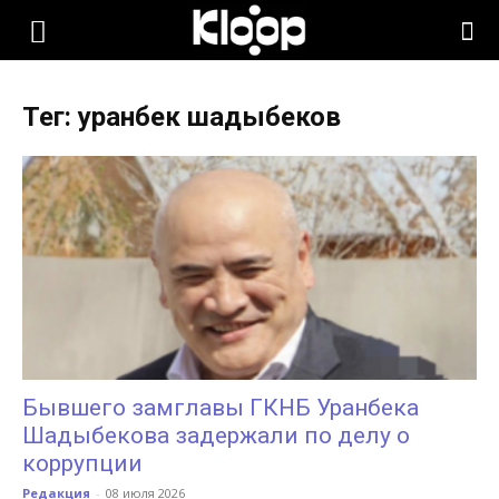
KLOOP.KG
Тег: уранбек шадыбеков
—
Новости
Кыргызстана
Бывшего замглавы ГКНБ Уранбека
Шадыбекова задержали по делу о
коррупции
Редакция
-
08 июля 2026