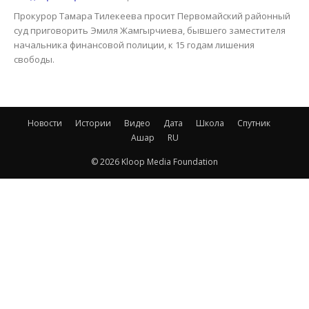
Прокурор Тамара Тилекеева просит Первомайский районный
суд приговорить Эмиля Жамгырчиева, бывшего заместителя
начальника финансовой полиции, к 15 годам лишения
свободы.
Новости
Истории
Видео
Дата
Школа
Спутник
Ашар
RU
© 2026 Kloop Media Foundation