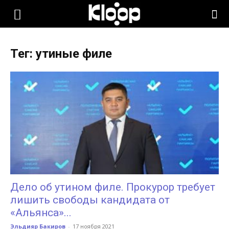
KLOOP.KG
Тег: утиные филе
—
Новости
Кыргызстана
Дело об утином филе. Прокурор требует
лишить свободы кандидата от
«Альянса»...
Эльдияр Бакиров
-
17 ноября 2021