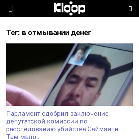
KLOOP.KG
Тег: в отмывании денег
—
Новости
Кыргызстана
Парламент одобрил заключение
депутатской комиссии по
расследованию убийства Саймаити.
Там мало...