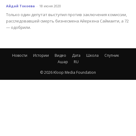
Айдай Токоева
-
18 июня 2020
Только один депутат выступил против заключения комиссии,
расследовавшей смерть бизнесмена Айеркена Саймаити, а 72
— одобрили.
Новости
Истории
Видео
Дата
Школа
Спутник
Ашар
RU
© 2026 Kloop Media Foundation