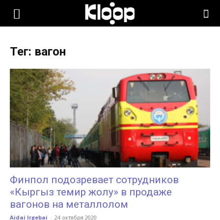
KLOOP.KG
Тег: вагон
—
Новости
Кыргызстана
Финпол подозревает сотрудников
«Кыргыз темир жолу» в продаже
вагонов на металлолом
Aidai Irgebai
-
24 октября 2020