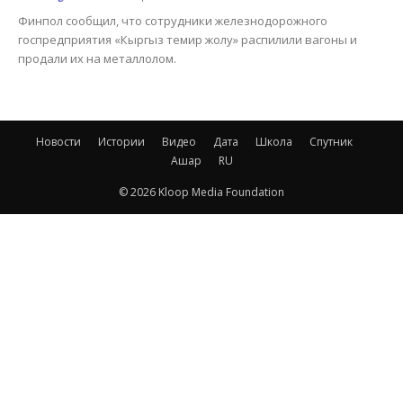
Финпол сообщил, что сотрудники железнодорожного
госпредприятия «Кыргыз темир жолу» распилили вагоны и
продали их на металлолом.
Новости
Истории
Видео
Дата
Школа
Спутник
Ашар
RU
© 2026 Kloop Media Foundation