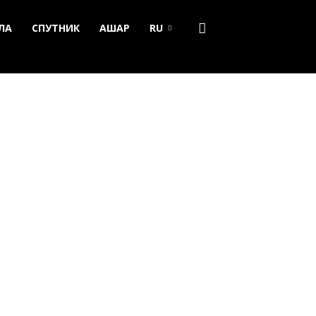
ЛА
СПУТНИК
АШАР
RU