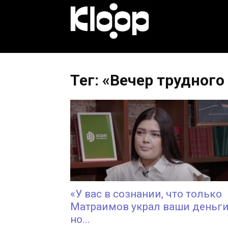
KLOOP.KG
—
Тег: «Вечер трудного
Новости
Кыргызстана
«У вас в сознании, что только
Матраимов украл ваши деньги
но...