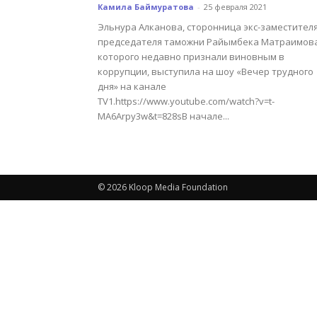
Камила Баймуратова
-
25 февраля 2021
Эльнура Алканова, сторонница экс-заместител
председателя таможни Райымбека Матраимова
которого недавно признали виновным в
коррупции, выступила на шоу «Вечер трудного
дня» на канале
TV1.https://www.youtube.com/watch?v=t-
MA6Arpy3w&t=828sВ начале...
© 2026 Kloop Media Foundation