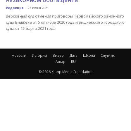
незаконном обогащении
Редакция
-
23 июня 2021
Верховный суд отменил приговоры Первомайского районного
суда Бишкека от 5 октября 2020 года и Бишкекского городского
суда от 15 марта 2021 года.
Новости
Истории
Видео
Дата
Школа
Спутник
Ашар
RU
© 2026 Kloop Media Foundation