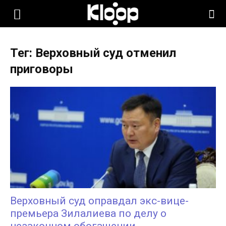
KLOOP.KG
Тег: Верховный суд отменил
—
приговоры
Новости
Кыргызстана
Верховный суд оправдал экс-вице-
премьера Зилалиева по делу о