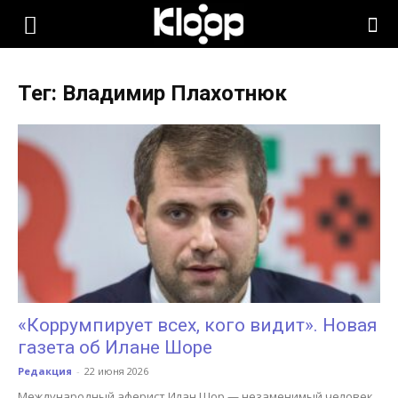
KLOOP.KG
Тег: Владимир Плахотнюк
—
Новости
Кыргызстана
«Коррумпирует всех, кого видит». Новая
газета об Илане Шоре
Редакция
-
22 июня 2026
Международный аферист Илан Шор — незаменимый человек