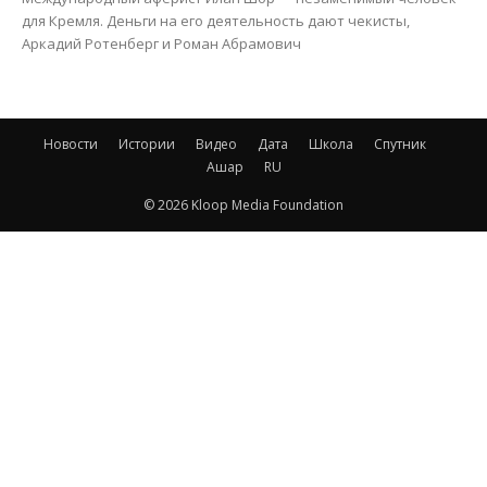
для Кремля. Деньги на его деятельность дают чекисты,
Аркадий Ротенберг и Роман Абрамович
Новости
Истории
Видео
Дата
Школа
Спутник
Ашар
RU
© 2026 Kloop Media Foundation