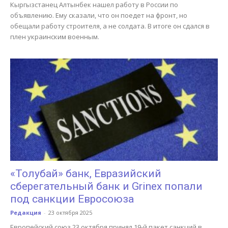
Кыргызстанец Алтынбек нашел работу в России по
объявлению. Ему сказали, что он поедет на фронт, но
обещали работу строителя, а не солдата. В итоге он сдался в
плен украинским военным.
«Толубай» банк, Евразийский
сберегательный банк и Grinex попали
под санкции Евросоюза
Редакция
-
23 октября 2025
Европейский союз 23 октября принял 19-й пакет санкций в