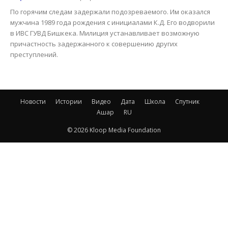
По горячим следам задержали подозреваемого. Им оказался
мужчина 1989 года рождения с инициалами К.Д. Его водворили
в ИВС ГУВД Бишкека. Милиция устанавливает возможную
причастность задержанного к совершению других
преступлений.
Новости
Истории
Видео
Дата
Школа
Спутник
Ашар
RU
© 2026 Kloop Media Foundation