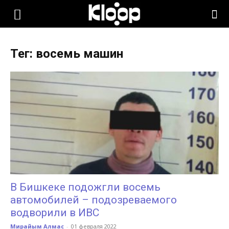
KLOOP.KG
Тег: восемь машин
—
Новости
Кыргызстана
В Бишкеке подожгли восемь
автомобилей – подозреваемого
водворили в ИВС
Мирайым Алмас
-
01 февраля 2022