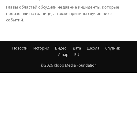
Главы областей обсудили недавние инциденты, которые
произошли на границе, а также причины случившихся
событий.
Новости
Истории
Видео
Дата
Школа
Спутник
Ашар
RU
© 2026 Kloop Media Foundation