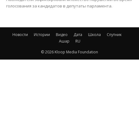
голосования за кандидатов в депутаты парламента.
Новости
Истории
Видео
Дата
Школа
Спутник
Ашар
RU
© 2026 Kloop Media Foundation