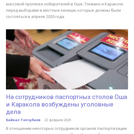
массовой прописке избирателей в Оше, Токмаке и Караколе
перед выборами в местные кенеши, которые должны были
состояться в апреле 2020 года.
На сотрудников паспортных столов Оша
и Каракола возбуждены уголовные
дела
Байкал Топчубаев
-
22 февраля 2020
В отношении некоторых сотрудников органов паспортизации