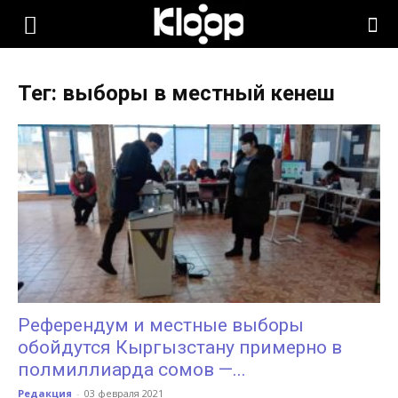
KLOOP.KG
Тег: выборы в местный кенеш
—
Новости
Кыргызстана
Референдум и местные выборы
обойдутся Кыргызстану примерно в
полмиллиарда сомов —...
Редакция
-
03 февраля 2021