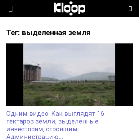
KLOOP.KG
Тег: выделенная земля
—
Новости
Кыргызстана
Одним видео: Как выглядят 16
гектаров земли, выделенные
инвесторам, строящим
Администрацию...