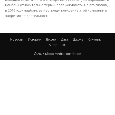
нацбанк относительно терминалов «Акчамат». По его словам,
в 2019 году нацбанк вынес предупреждение этой компании и
запретил её деятельность.
Новости
Истории
Видео
Дата
Школа
Спутник
Ашар
RU
© 2026 Kloop Media Foundation