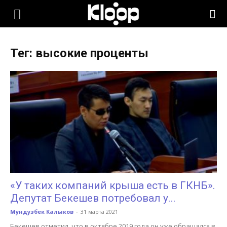
KLOOP.KG
Тег: высокие проценты
—
Новости
Кыргызстана
«У таких компаний крыша есть в ГКНБ».
Депутат Бекешев потребовал у...
Мундузбек Калыков
-
31 марта 2021
Бекешев отметил, что в октябре 2019 года он уже обращался в