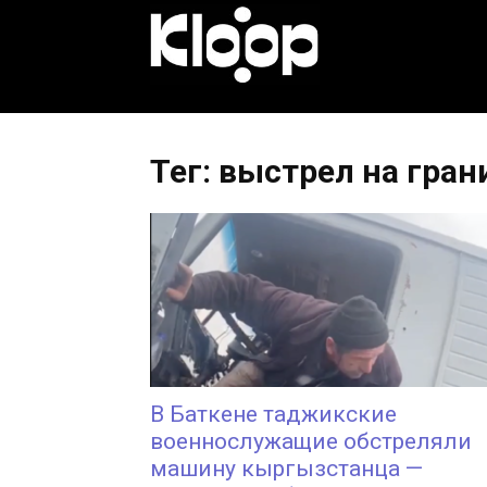
KLOOP.KG
—
Тег: выстрел на гран
Новости
Кыргызстана
В Баткене таджикские
военнослужащие обстреляли
машину кыргызстанца —