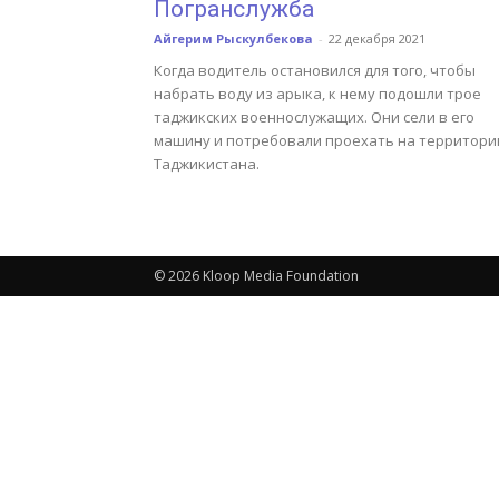
Погранслужба
Айгерим Рыскулбекова
-
22 декабря 2021
Когда водитель остановился для того, чтобы
набрать воду из арыка, к нему подошли трое
таджикских военнослужащих. Они сели в его
машину и потребовали проехать на территор
Таджикистана.
© 2026 Kloop Media Foundation