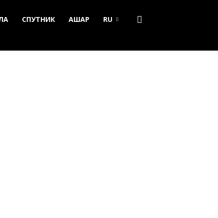
ЛА
СПУТНИК
АШАР
RU